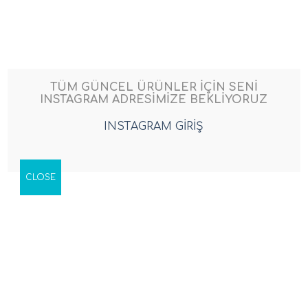
Skip
to
content
TÜM GÜNCEL ÜRÜNLER İÇİN SENİ
INSTAGRAM ADRESİMİZE BEKLİYORUZ
INSTAGRAM GİRİŞ
CLOSE
ERKEK KOSTÜM
Star Wars Storm Trooper